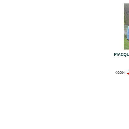
PIACQ
©2004.