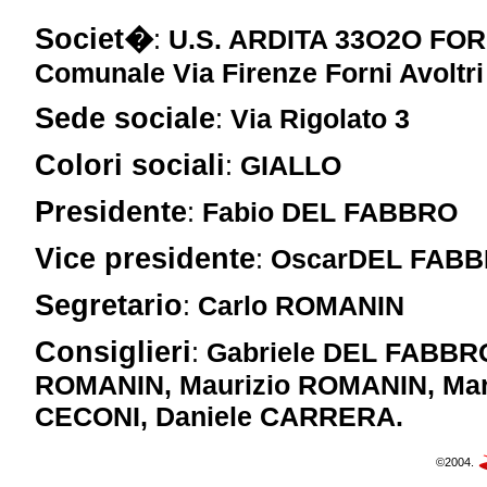
Societ�
:
U.S. ARDITA 33O2O FOR
Comunale Via Firenze Forni Avoltri
Sede sociale
:
Via Rigolato 3
Colori sociali
:
GIALLO
Presidente
:
Fabio DEL FABBRO
Vice presidente
:
OscarDEL FAB
Segretario
:
Carlo ROMANIN
Consiglieri
:
Gabriele DEL FABBRO
ROMANIN, Maurizio ROMANIN, Mari
CECONI, Daniele CARRERA.
©2004.